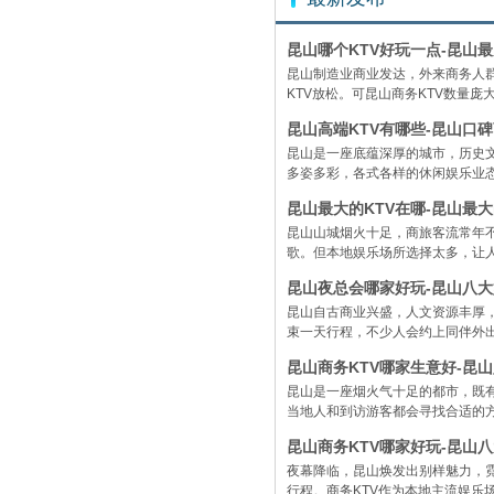
昆山哪个KTV好玩一点-昆山
昆山制造业商业发达，外来商务人
KTV放松。可昆山商务KTV数量庞大
昆山高端KTV有哪些-昆山口碑
昆山是一座底蕴深厚的城市，历史
多姿多彩，各式各样的休闲娱乐业态
昆山最大的KTV在哪-昆山最
昆山山城烟火十足，商旅客流常年
歌。但本地娱乐场所选择太多，让人眼
昆山夜总会哪家好玩-昆山八大
昆山自古商业兴盛，人文资源丰厚
束一天行程，不少人会约上同伴外出
昆山商务KTV哪家生意好-昆
昆山是一座烟火气十足的都市，既
当地人和到访游客都会寻找合适的方
昆山商务KTV哪家好玩-昆山
夜幕降临，昆山焕发出别样魅力，
行程。商务KTV作为本地主流娱乐