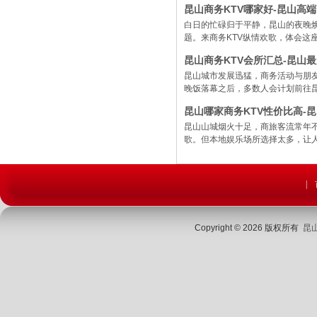
昆山商务KTV哪家好-昆山高端
白日的忙碌归于平静，昆山的夜晚
题。来商务KTV纵情欢歌，体会这
昆山商务KTV会所汇总-昆山
昆山城市发展迅猛，商务活动与朋
晚饭落幕之后，多数人会计划前往昆
昆山哪家商务KTV性价比高-
昆山山城烟火十足，商旅客流常年
歌。但本地娱乐场所选择太多，让人眼
|
Copyright © 2026 版权所有
昆