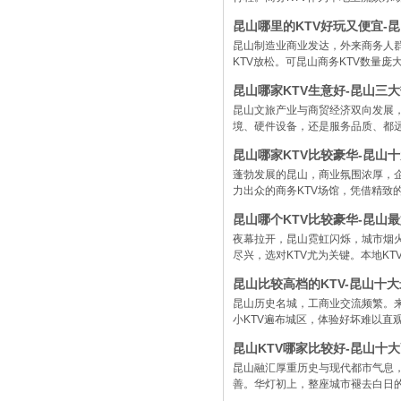
昆山哪里的KTV好玩又便宜-
昆山制造业商业发达，外来商务人
KTV放松。可昆山商务KTV数量庞大
昆山哪家KTV生意好-昆山三大
昆山文旅产业与商贸经济双向发展
境、硬件设备，还是服务品质、都
昆山哪家KTV比较豪华-昆山十
蓬勃发展的昆山，商业氛围浓厚，
力出众的商务KTV场馆，凭借精致
昆山哪个KTV比较豪华-昆山
夜幕拉开，昆山霓虹闪烁，城市烟
尽兴，选对KTV尤为关键。本地K
昆山比较高档的KTV-昆山十大
昆山历史名城，工商业交流频繁。
小KTV遍布城区，体验好坏难以直观
昆山KTV哪家比较好-昆山十大
昆山融汇厚重历史与现代都市气息
善。华灯初上，整座城市褪去白日