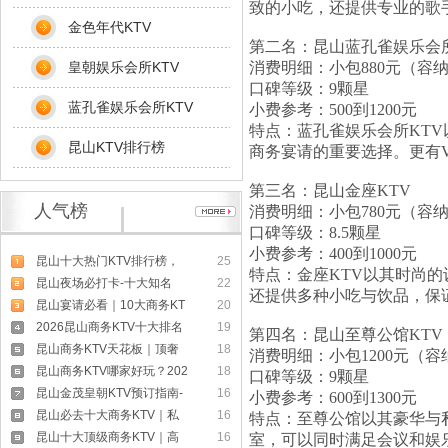
致的小吃，还提供专业的歌
金色年代KTV
第二名：昆山蓝孔雀娱乐会所
皇朝娱乐会所KTV
消费明细：小包880元（容纳6
口碑等级：9颗星
蓝孔雀娱乐会所KTV
小费参考：500到1200元
特点：蓝孔雀娱乐会所KT
昆山KTV排行榜
商务宴请的重要选择。更有
第三名：昆山金座KTV
人气榜
消费明细：小包780元（容纳5
口碑等级：8.5颗星
小费参考：400到1000元
昆山十大热门KTV排行榜，
25
特点：金座KTV以其时尚
昆山夜场必打卡-十大知名
22
还提供多种小吃与饮品，保
昆山宴请必看｜10大商务KT
20
2026昆山商务KTV十大排名
19
第四名：昆山至尊公馆KTV
昆山商务KTV天花板｜顶奢
18
消费明细：小包1200元（容纳
昆山商务KTV哪家好玩？202
18
口碑等级：9颗星
昆山金茂皇朝KTV预订指南-
16
小费参考：600到1300元
昆山必去十大商务KTV｜私
16
特点：至尊公馆以其豪华与
昆山十大顶级商务KTV｜高
16
室，可以同时满足会议和娱